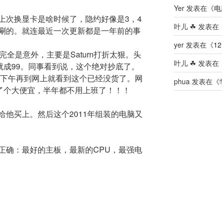
Yer
发表在《
电
上次换显卡是啥时候了，隐约好像是3，4
叶儿 ☘
发表在
唰的。就连最近一次更新都是一年前的事
yer
发表在《
12
全是意外，主要是Saturn打折太狠。头
叶儿 ☘
发表在
就成99。同事看到说，这个绝对抄底了。
。下午再到网上就看到这个已经没货了。网
phua
发表在《
捡了个大便宜，半年都不用上班了！！！
他买上。然后这个2011年组装的电脑又
正确：最好的主板，最新的CPU，最强电