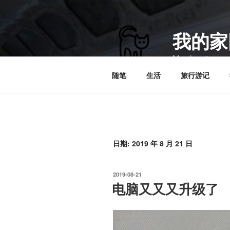
跳
至
内
我的家
容
My planet
随笔
生活
旅行游记
日期:
2019 年 8 月 21 日
发
2019-08-21
布
电脑又又又升级了
于