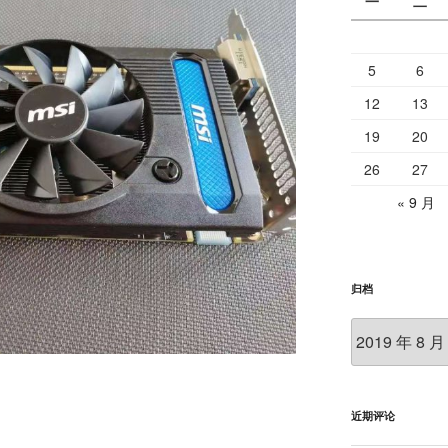
一
二
5
6
12
13
19
20
26
27
« 9 月
归档
归
档
近期评论