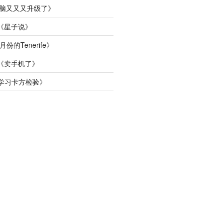
脑又又又升级了
》
《
星子说
》
月份的Tenerife
》
《
卖手机了
》
学习卡方检验
》