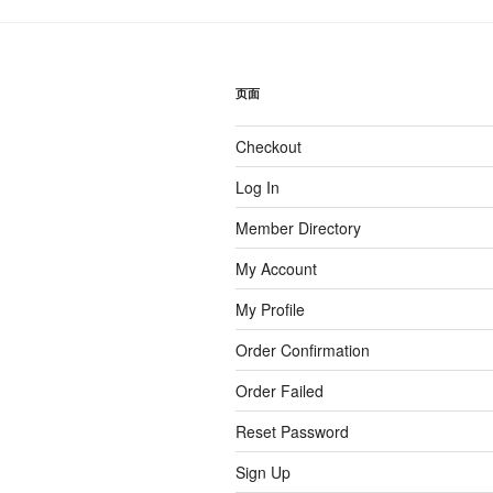
页面
Checkout
Log In
Member Directory
My Account
My Profile
Order Confirmation
Order Failed
Reset Password
Sign Up