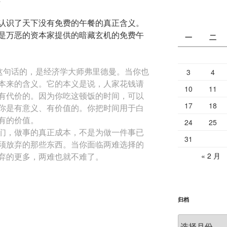
认识了天下没有免费的午餐的真正含义。
是万恶的资本家提供的暗藏玄机的免费午
一
二
说这句话的，是经济学大师弗里德曼。当你也
3
4
本来的含义。它的本义是说，人家花钱请
10
11
有代价的。因为你吃这顿饭的时间，可以
17
18
你是有意义、有价值的。你把时间用于白
有的价值。
24
25
，做事的真正成本，不是为做一件事已
31
须放弃的那些东西。当你面临两难选择的
« 2 月
弃的更多，两难也就不难了。
归档
归