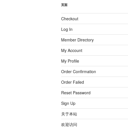
页面
Checkout
Log In
Member Directory
My Account
My Profile
Order Confirmation
Order Failed
Reset Password
Sign Up
关于本站
欢迎访问