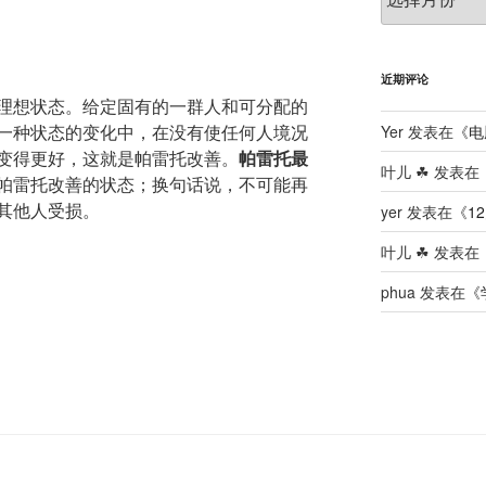
档
）
近期评论
理想状态。给定固有的一群人和可分配的
一种状态的变化中，在没有使任何人境况
Yer
发表在《
电
变得更好，这就是帕雷托改善。
帕雷托最
叶儿 ☘
发表在
帕雷托改善的状态；换句话说，不可能再
其他人受损。
yer
发表在《
12
叶儿 ☘
发表在
phua
发表在《