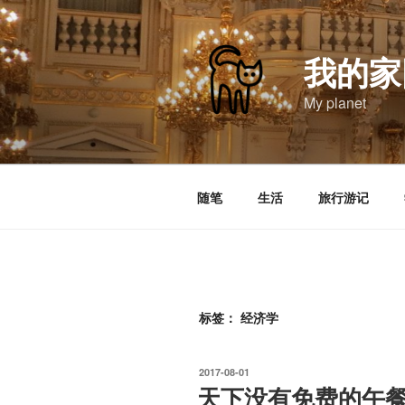
跳
至
内
我的家
容
My planet
随笔
生活
旅行游记
标签：
经济学
发
2017-08-01
布
天下没有免费的午
于