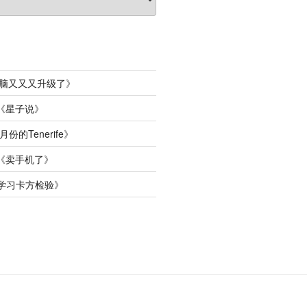
脑又又又升级了
》
《
星子说
》
月份的Tenerife
》
《
卖手机了
》
学习卡方检验
》