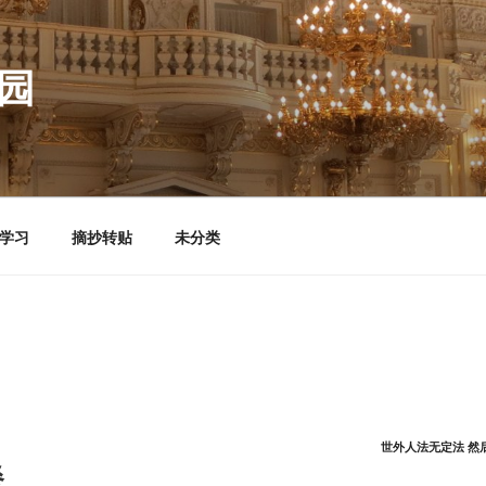
园
学习
摘抄转贴
未分类
世外人法无定法 然
餐