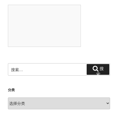
搜
搜
索：
索
分类
分
类