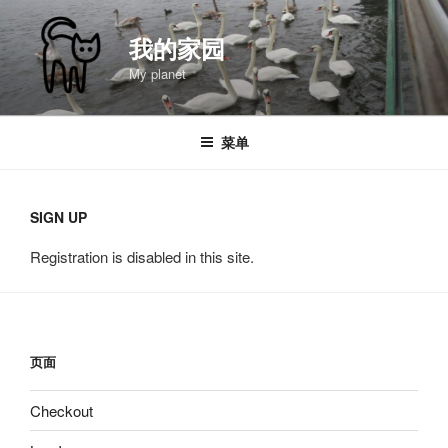
跳
至
我的家园
内
My planet
容
菜单
SIGN UP
Registration is disabled in this site.
页面
Checkout