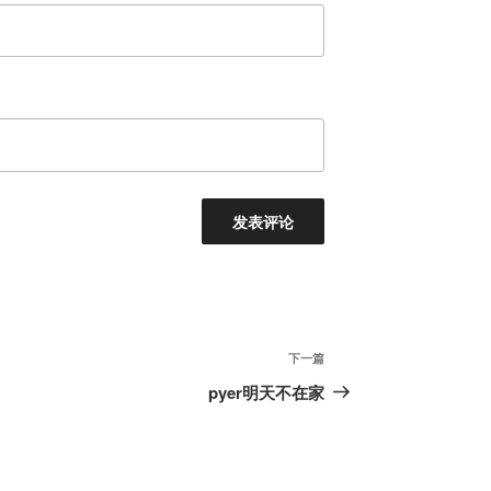
下
下一篇
一
pyer明天不在家
篇
文
章