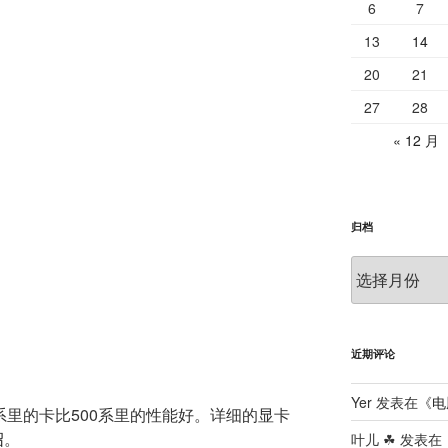
6
7
13
14
20
21
27
28
« 12 月
归档
归
档
近期评论
Yer
发表在《
电
系里的卡比500系里的性能好。详细的显卡
绍
。
叶儿 ☘
发表在