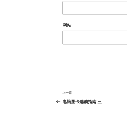
网站
文
上
上一篇
章
一
电脑显卡选购指南 三
篇
导
文
航
章