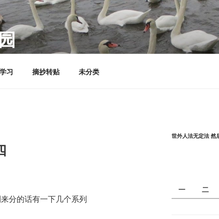
园
学习
摘抄转贴
未分类
世外人法无定法 然
四
一
二
按照系列来分的话有一下几个系列