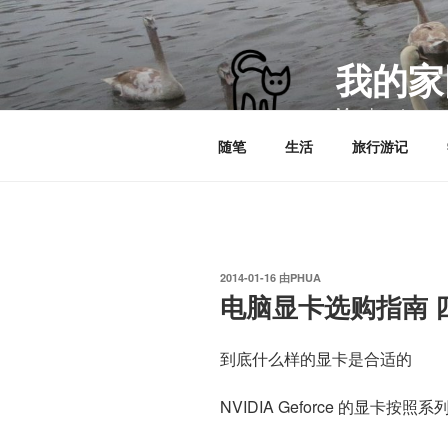
跳
至
内
我的家
容
My planet
随笔
生活
旅行游记
发
2014-01-16
由
PHUA
布
电脑显卡选购指南 
于
到底什么样的显卡是合适的
NVIDIA Geforce 的显卡