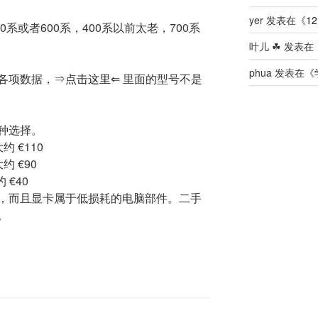
yer
发表在《
12
0系或者600系，400系以前太老，700系
叶儿 ☘
发表在
phua
发表在《
各项数据，⇒
点击这里
⇐ 里面的型号不是
种选择。
大约 €110
大约 €90
约 €40
，而且显卡属于低损耗的电脑部件。二手
。