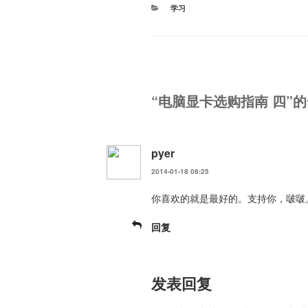
分
学习
类
“电脑显卡选购指南 四”
pyer
2014-01-18 08:25
你喜欢的就是最好的。支持你，啵啵
回复
发表回复