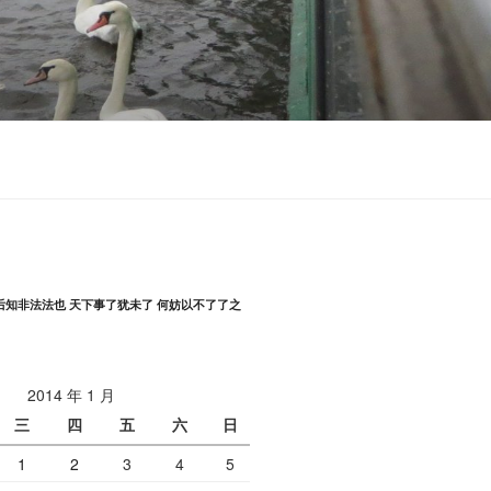
后知非法法也 天下事了犹未了 何妨以不了了之
2014 年 1 月
三
四
五
六
日
1
2
3
4
5