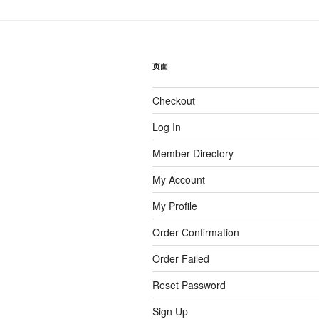
页面
Checkout
Log In
Member Directory
My Account
My Profile
Order Confirmation
Order Failed
Reset Password
Sign Up