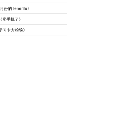
月份的Tenerife
》
《
卖手机了
》
学习卡方检验
》