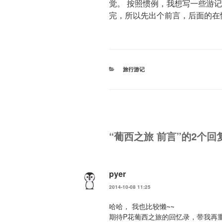
觉。 按照惯例，我想写一些游
完，所以先出个前言，后面的在
分
旅行游记
类
“葡西之旅 前言”的2个回
pyer
2014-10-08 11:25
哈哈， 我也比较懒~~
期待P花葡西之旅的回忆录，带我再