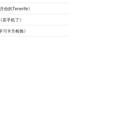
月份的Tenerife
》
《
卖手机了
》
学习卡方检验
》