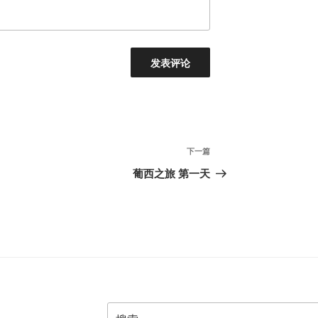
下
下一篇
一
葡西之旅 第一天
篇
文
章
搜