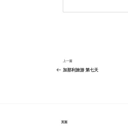
文
上
上一篇
章
一
加那利旅游 第七天
篇
导
文
航
章
页面