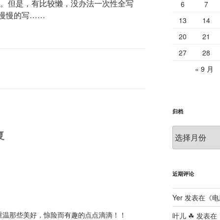
记。但是，有比较懒，没办法一次性全写
6
7
慢慢的写……
13
14
20
21
27
28
« 9 月
归档
归
复
档
近期评论
Yer
发表在《
电
重温那些美好，惊险而有趣的点点滴滴！！
叶儿 ☘
发表在