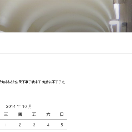
后知非法法也 天下事了犹未了 何妨以不了了之
2014 年 10 月
三
四
五
六
日
1
2
3
4
5