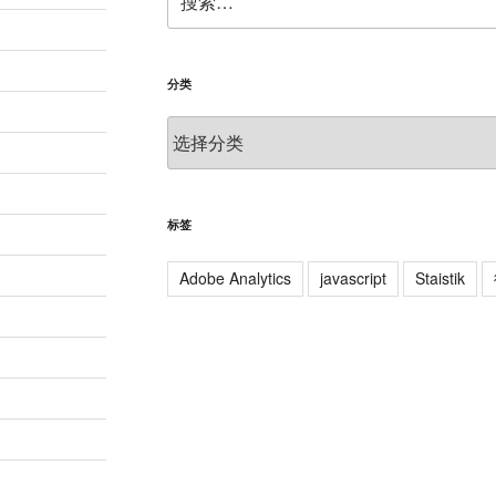
索：
分类
分
类
标签
Adobe Analytics
javascript
Staistik