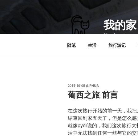
跳
至
内
我的家
容
My planet
随笔
生活
旅行游记
发
2014-10-05
由
PHUA
布
葡西之旅 前言
于
在这次旅行开始的前一天，我把
结束回到家五天了，但是怎么感
就像pyer说的，我们这次旅行
活中无法找到任何一丝与它的交