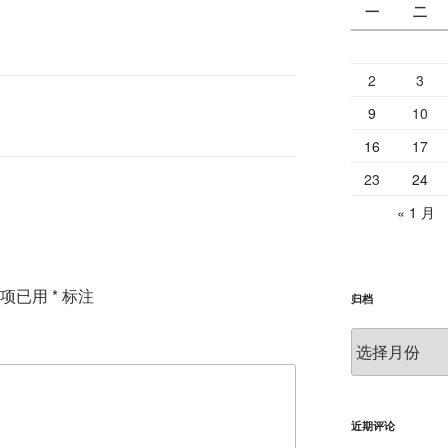
一
二
2
3
9
10
16
17
23
24
« 1 月
填项已用
*
标注
归档
归
档
近期评论