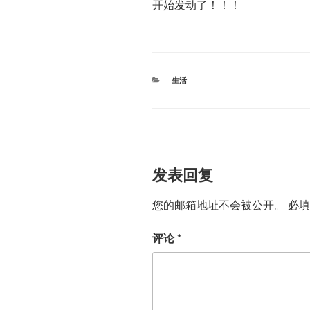
开始发动了！！！
分
生活
类
发表回复
您的邮箱地址不会被公开。
必
评论
*