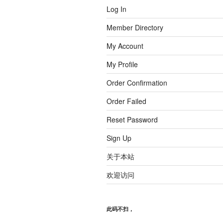
Log In
Member Directory
My Account
My Profile
Order Confirmation
Order Failed
Reset Password
Sign Up
关于本站
欢迎访问
此码不扫，