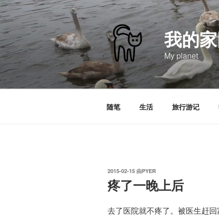
跳
至
内
我的家
容
My planet
随笔
生活
旅行游记
发
2015-02-15
由
PYER
布
疼了一晚上后
于
去了医院就不疼了。被医生赶回