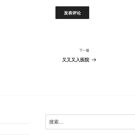
下
下一篇
一
又又又入医院
篇
文
章
搜
索：