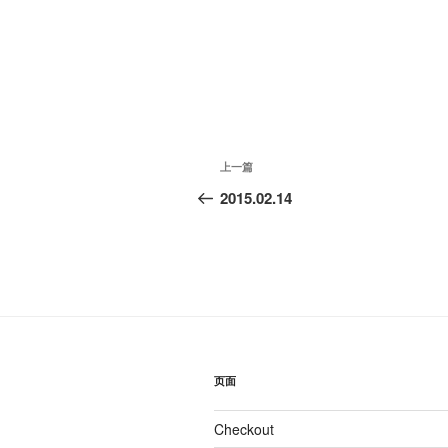
文
上
上一篇
章
一
2015.02.14
篇
导
文
航
章
页面
Checkout