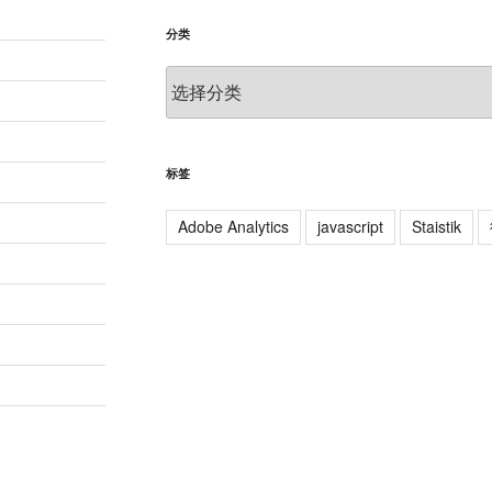
分类
分
类
标签
Adobe Analytics
javascript
Staistik