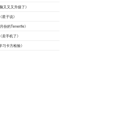
脑又又又升级了
》
《
星子说
》
月份的Tenerife
》
《
卖手机了
》
学习卡方检验
》