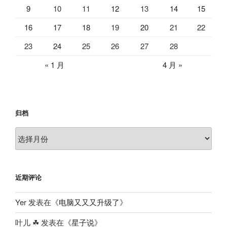
9
10
11
12
13
14
15
16
17
18
19
20
21
22
23
24
25
26
27
28
« 1 月
4 月 »
归档
归
档
近期评论
Yer
发表在《
电脑又又又升级了
》
叶儿 ☘
发表在《
星子说
》