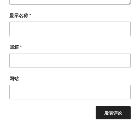
显示名称
*
邮箱
*
网站