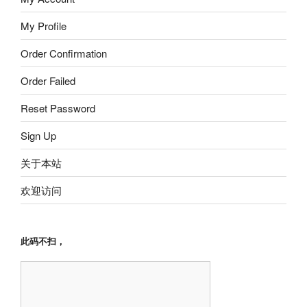
My Profile
Order Confirmation
Order Failed
Reset Password
Sign Up
关于本站
欢迎访问
此码不扫，